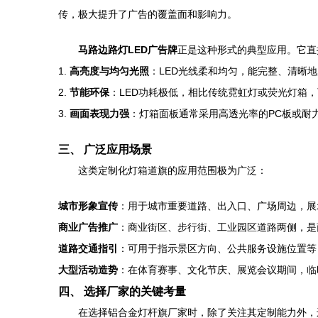
传，极大提升了广告的覆盖面和影响力。
马路边路灯LED广告牌
正是这种形式的典型应用。它直
1.
高亮度与均匀光照
：LED光线柔和均匀，能完整、清晰
2.
节能环保
：LED功耗极低，相比传统霓虹灯或荧光灯箱
3.
画面表现力强
：灯箱面板通常采用高透光率的PC板或耐
三、 广泛应用场景
这类定制化灯箱道旗的应用范围极为广泛：
城市形象宣传
：用于城市重要道路、出入口、广场周边，展
商业广告推广
：商业街区、步行街、工业园区道路两侧，是
道路交通指引
：可用于指示景区方向、公共服务设施位置等
大型活动造势
：在体育赛事、文化节庆、展览会议期间，临
四、 选择厂家的关键考量
在选择铝合金灯杆旗厂家时，除了关注其定制能力外，