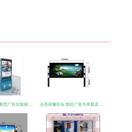
江苏滚动灯箱与新型广告垃圾箱 智能环保广告设施的革新之路
点亮宿豫街头 凯红广告为阜新及周边城市带来滚动灯箱新体验